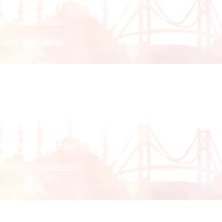
Yurtiçi Turlarımız
Yurtdışı Turlarımız
Umre Bilgi Servisi
Hac Bilgi Servisi
Pasaport Nasıl Alınır
Umre ve Hac Vizesi
Kayıt ve İptal Şartları
Mekke Ziyaret Yerleri
Medine Ziyaret Yerleri
Dini Bilgiler
Ayet ve Hadisler