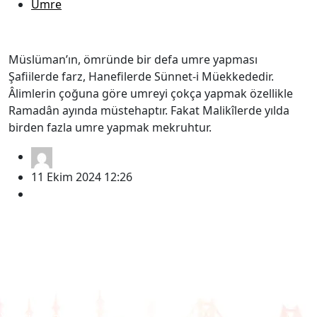
Umre
Şâfiî Mezhebine Göre Umre
Müslüman’ın, ömründe bir defa umre yapması
Şafiilerde farz, Hanefilerde Sünnet-i Müekkededir.
Âlimlerin çoğuna göre umreyi çokça yapmak özellikle
Ramadân ayında müstehaptır. Fakat Malikîlerde yılda
birden fazla umre yapmak mekruhtur.
İle
admin
11 Ekim 2024 12:26
yorum yok
Umre Turlarımız
Hac Turlarımız