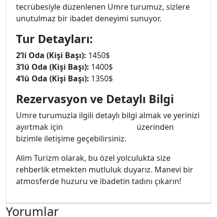
tecrübesiyle düzenlenen Umre turumuz, sizlere
unutulmaz bir ibadet deneyimi sunuyor.
Tur Detayları:
2’li Oda (Kişi Başı):
1450$
3’lü Oda (Kişi Başı):
1400$
4’lü Oda (Kişi Başı):
1350$
Rezervasyon ve Detaylı Bilgi
Umre turumuzla ilgili detaylı bilgi almak ve yerinizi
ayırtmak için
WhatsApp hattımız
üzerinden
bizimle iletişime geçebilirsiniz.
Alim Turizm olarak, bu özel yolculukta size
rehberlik etmekten mutluluk duyarız. Manevi bir
atmosferde huzuru ve ibadetin tadını çıkarın!
Yorumlar