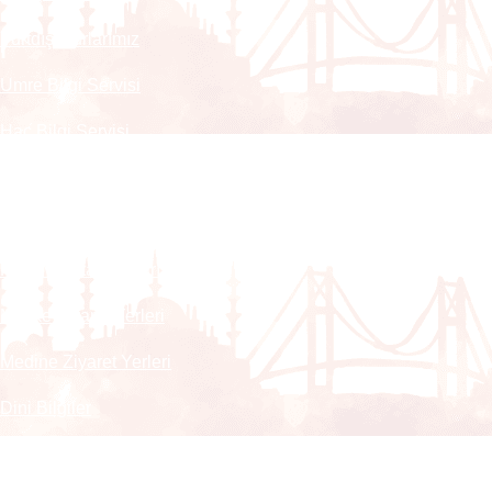
Yurtdışı Turlarımız
Umre Bilgi Servisi
Hac Bilgi Servisi
Pasaport Nasıl Alınır
Umre ve Hac Vizesi
Kayıt ve İptal Şartları
Mekke Ziyaret Yerleri
Medine Ziyaret Yerleri
Dini Bilgiler
Ayet ve Hadisler